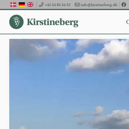
+45 54 85 34 32
info@kirstineberg.dk
Fac
dansk
tysk
engelsk